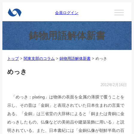
会員ログイン
鋳物用語解体新書
トップ
>
関東支部のコラム
>
鋳物用語解体新書
>
めっき
めっき
2012年2月16日
「めっき：plating」は物体の表面を金属の薄膜で覆うことを
示し、その昔は「金銅」と表現されていた日本生まれの言葉で
ある。「金銅」は三省堂の大辞林によると「銅または青銅に金
めっきしたもの。仏像などの美術品や建築装飾に用いる」と説
明されている。また、日本書紀には「金銅仏像が朝鮮半島の百