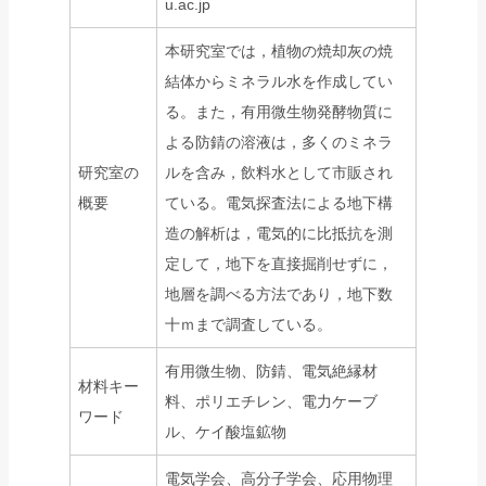
u.ac.jp
本研究室では，植物の焼却灰の焼
結体からミネラル水を作成してい
る。また，有用微生物発酵物質に
よる防錆の溶液は，多くのミネラ
研究室の
ルを含み，飲料水として市販され
概要
ている。電気探査法による地下構
造の解析は，電気的に比抵抗を測
定して，地下を直接掘削せずに，
地層を調べる方法であり，地下数
十ｍまで調査している。
有用微生物、防錆、電気絶縁材
材料キー
料、ポリエチレン、電力ケーブ
ワード
ル、ケイ酸塩鉱物
電気学会、高分子学会、応用物理