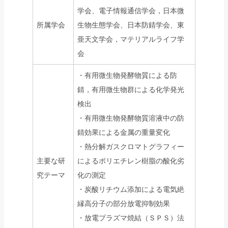
学会、電子情報通信学会，日本微
所属学会
生物生態学会、日本防錆学会、東
亜天文学会，マテリアルライフ学
会
・有用微生物発酵物質による防
錆，有用微生物群による化学発光
検出
・有用微生物発酵物質溶液中の防
錆効果による金属の重量変化
・熱分解ガスクロマトグラフィー
主要な研
によるポリエチレン樹脂の酸化劣
究テーマ
化の測定
・炭酸リチウム添加による電気絶
縁高分子の部分放電抑制効果
・放電プラズマ焼結（ＳＰＳ）法