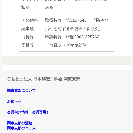
状況
ある
その他特
取得特許 第3167646 「防さび
記事項
活性を有する金属表面保護剤」
（特許・
申請特許 特願2005-325763
受賞等）
「放電プラズマ焼結体」
公益社団法人
日本鋳造工学会 関東支部
関東支部について
お知らせ
会員向け情報（会員専用）
関東支部の活動
関東支部のコラム