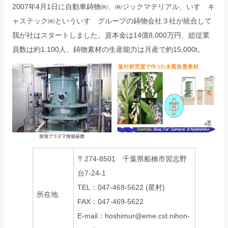
2007年4月1日に自動車鋳物㈱、㈱ジックマテリアル、いすゞキ
ャステック㈱といういすゞグループの鋳物会社３社が統合して
我が社はスタートしました。資本金は14億8,000万円、総従業
員数は約1,100人、鋳物素材の生産能力は月産で約15,000t。
〒274-8501 千葉県船橋市習志野
台7-24-1
TEL：047-469-5622 (星村)
所在地
FAX：047-469-5622
E-mail：hoshimur@eme.cst.nihon-