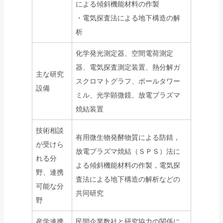
による傾斜機能材料の作製
・電気探査法による地下構造の解
析
化学発光測定器、空間電荷測定
器、電気探査測定装置、熱分解ガ
主な研究
スクロマトグラフ、ボールタワー
設備
ミル、光学顕微鏡、放電プラズマ
焼結装置
技術相談
有用微生物発酵物質による防錆，
が受けら
放電プラズマ焼結（ＳＰＳ）法に
れる分
よる傾斜機能材料の作製，電気探
野、連携
査法による地下構造の解析などの
可能な分
共同研究
野
産学連携
民間企業数社と研究協力の関係に