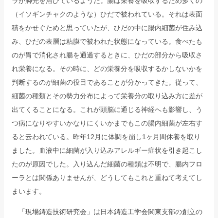
ラが脚光を浴びているようだ。腸は栄養を吸収するため多くの
（イソギンチャクのような）ひだで被われている。それは表面
積をかせぐためと思っていたが、ひだの中に腸内細菌が住み込
み、ひだの表層は粘膜で被われた状態になっている。食べたも
のが胃で消化され腸を通過するときに、ひだの部分から吸収さ
れ栄養になる。その時に、どの栄養分を吸収するかしないかを
判断するのが細菌の役目であることが分かってきた。従って、
細菌の種類とその勢力分布によって栄養分の取り込み方に差が
出てくることになる。これが頭脳に通じる神経へも影響し、う
つ病になりやすいかなりにくいかまでもこの腸内細菌が左右す
ると云われている。昨年12月に体調を崩し1ヶ月間休養を取り
ました。血液中に細菌が入り込みアレルギー症状を引き起こし
たのが原因でした。入り込んだ細菌の種類は不明で、腸内フロ
ーラとは関係ありませんが、どうしてもこれと重ねて考えてし
まいます。
「現場鋳造技術研究会」は日本鋳造工学会関東支部の創立の