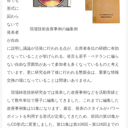
容でも
形式に
囚わら
ないで
現場技術改善事例の編集例
発表者
が自由
に説明し議論が活発に行われる点が、出席者各位の研鑚に有効
となっていることが挙げられる。発言も若手・ベテランに偏ら
ない自由な雰囲気があって参加者も多くなっているものと考え
ています。更に研究会終了後に行われる懇親会は、重要な情報
交換の場になっていることは間違いありません。
現場鋳造技術研究会では発表した改善事例などを活動実績と
して数年単位で冊子に編集してきました。これまでに編集した
改善事例集は11集になります。最近、発表のスタイルがパワー
ポイントを利用する形式が定着してきたため、前回の第10集か
らCD形式に変更しました。第11集は第108回～第128回までの