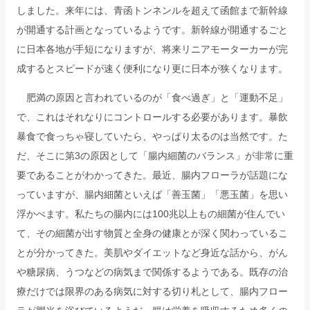
しました。来年には、青函トンネンルを超えて函館まで新幹線
が開通する計画となっているようです。新幹線が開通するごと
に日本各地が手短になりますが、将来リニアモーターカーが完
成するとスピードが速く便利になり更に日本が狭くなります。
肥満の原因と言われているのが「食べ過ぎ」と「運動不足」
で、これはそれなりにコントロールする必要があります。暴飲
暴食で食っちゃ寝していたら、やっぱり太るのは当然です。た
だ、そこに第3の原因として「腸内細菌のバランス」が非常に重
要であることがわかってきた。最近、腸内フローラが話題にな
っていますが、腸内細菌といえば「善玉菌」「悪玉菌」を思い
浮かべます。私たちの腸内には100兆以上もの細菌が住んでい
て、その細菌が出す物質と全身の健康とが深く関わっているこ
とが分かってきた。美肌やダイエットなど身近な話から、がん
や糖尿病、うつなどの病気まで関係するようである。既存の治
療だけでは限界のある病気に対する切り札として、腸内フロー