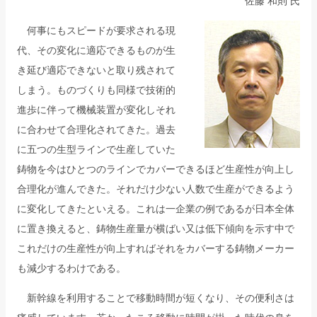
佐藤 和則 氏
何事にもスピードが要求される現
代、その変化に適応できるものが生
き延び適応できないと取り残されて
しまう。ものづくりも同様で技術的
進歩に伴って機械装置が変化しそれ
に合わせて合理化されてきた。過去
に五つの生型ラインで生産していた
鋳物を今はひとつのラインでカバーできるほど生産性が向上し
合理化が進んできた。それだけ少ない人数で生産ができるよう
に変化してきたといえる。これは一企業の例であるが日本全体
に置き換えると、鋳物生産量が横ばい又は低下傾向を示す中で
これだけの生産性が向上すればそれをカバーする鋳物メーカー
も減少するわけである。
新幹線を利用することで移動時間が短くなり、その便利さは