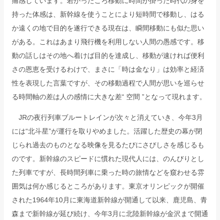
痛感しています。若かったころ移動に時間が掛った時代の身を
持った体感は、新幹線を使うことにより短時間で移動し、はる
か遠くの地で目的を遂行できる現在は、瞬間移動にも似た思い
がある。これはあまり飛行機を利用しない人間の愚感です。移
動の話しはその地へ着けば目的を達成し、移動が速ければ便利
さの恩恵を受けるわけで、まさに「時は金なり」は効率と経済
性を表現した言葉ですが、その移動過程で人間が思いを巡らせ
る時間軸の差は人の感情に大きな差“ 空間 ”となって現れます。
JRの夜行列車ブルートレインが次々と消えていき、今年3月
には“北斗星”が運行を取りやめました。活躍した歴史の幕が閉
じられ過去のものとなる映像を見るたびにさびしさを感じるも
のです。新幹線のスピードに慣れた現代人には、のんびりとし
た列車ですが、長時間列車に乗った時の旅情などを窺わせる雰
囲気は何か感じるところがあります。東京オリンピックが開催
された1964年10月に東海道新幹線が開通して以来、鹿児島、青
森まで新幹線が延び続け、今年3月に北陸新幹線が金沢まで開通