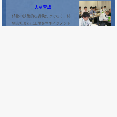
人材育成
鋳物の技術的な講義だけでなく、鋳
物会社または工場をマネイジメント
できる人材を育成する。
現場技術
鋳造現場で実際に作業しているかた
の研鑽・勉強の場で事例発表・工場
見学を年3から4回行っています。
刊行誌「支部だより」
関東支部では刊行誌｢支部だより｣を
定期発行しております。バックナン