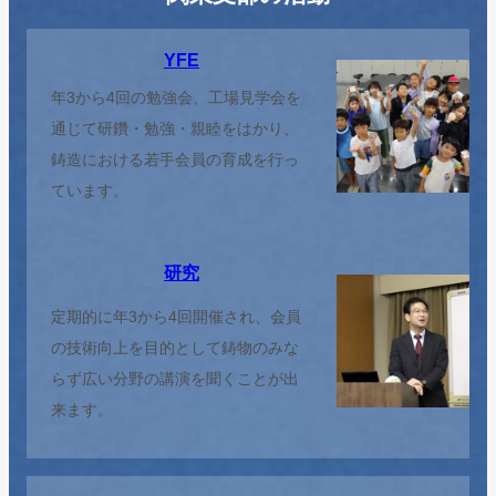
YFE
年3から4回の勉強会、工場見学会を
通じて研鑽・勉強・親睦をはかり、
鋳造における若手会員の育成を行っ
ています。
研究
定期的に年3から4回開催され、会員
の技術向上を目的として鋳物のみな
らず広い分野の講演を聞くことが出
来ます。