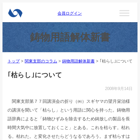
会員ログイン
鋳物用語解体新書
トップ
>
関東支部のコラム
>
鋳物用語解体新書
>
｢枯らし｣について
｢枯らし｣について
2008年9月14日
関東支部第７７回講演会の折り（㈱）スギヤマの望月栄治様
の講演を聞いて「枯らし」という用語に関心を持った。鋳物用
語辞典によると「鋳物ひずみを除去するため鋳放しの製品を長
時間大気中に放置しておくこと」とある。これを枯らす。枯れ
る。枯れた。と変化させたらどうなるであろう。まず枯らすは