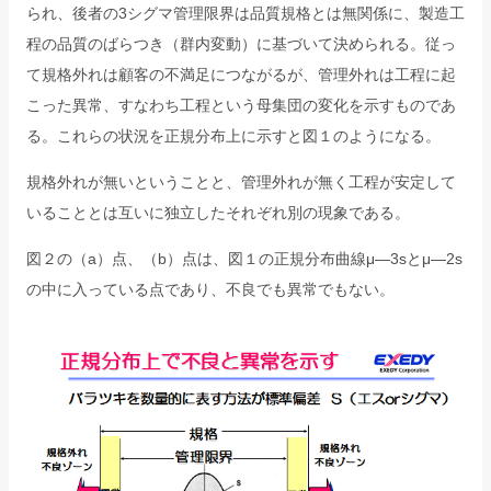
られ、後者の3シグマ管理限界は品質規格とは無関係に、製造工
程の品質のばらつき（群内変動）に基づいて決められる。従っ
て規格外れは顧客の不満足につながるが、管理外れは工程に起
こった異常、すなわち工程という母集団の変化を示すものであ
る。これらの状況を正規分布上に示すと図１のようになる。
規格外れが無いということと、管理外れが無く工程が安定して
いることとは互いに独立したそれぞれ別の現象である。
図２の（a）点、（b）点は、図１の正規分布曲線μ―3sとμ―2s
の中に入っている点であり、不良でも異常でもない。