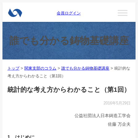
会員ログイン
誰でも分かる鋳物基礎講座
トップ
>
関東支部のコラム
>
誰でも分かる鋳物基礎講座
>
統計的な
考え方からわかること（第1回）
統計的な考え方からわかること（第1回）
2016年5月29日
公益社団法人日本鋳造工学会
佐藤 万企夫
1 はじめに