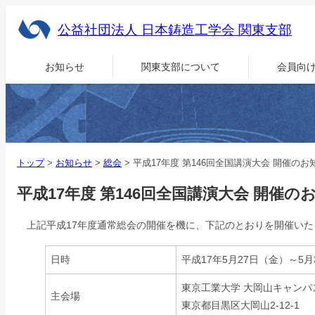
公益社団法人 日本鋳造工学会 関東支部
お知らせ
関東支部について
会員向
トップ
>
お知らせ
>
総会
>
平成17年度 第146回全国講演大会 開催のお
平成17年度 第146回全国講演大会 開催の
上記平成17年度通常総会の開催を機に、下記のとおりを開催いた
日時
平成17年5月27日（金）～5月
東京工業大学 大岡山キャンパ
主会場
東京都目黒区大岡山2-12-1