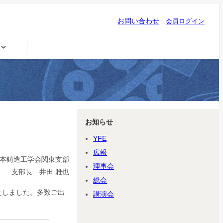
お問い合わせ
会員ログイン
お知らせ
YFE
広報
本鋳造工学会関東支部
理事会
支部長 井田 雅也
総会
たしました。多数ご出
講演会