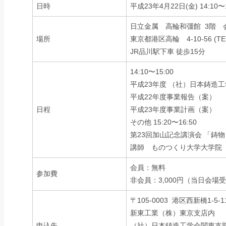
日時
平成23年4月22日(金) 14:10〜1
日立金属 高輪和彊館 3階 
場所
東京都港区高輪 4-10-56 (TEL.
JR品川駅下車 徒歩15分
14:10〜15:00
平成23年度 （社）日本鋳造
平成22年度事業報告（案）
日程
平成23年度事業計画（案）
その他 15:20〜16:50
第23回加山記念講演会 「鋳
講師 ものつくり大学大学院 教
会員：無料
参加費
非会員：3,000円（当日会場
〒105-0003 港区西新橋1-
新東工業（株）東京支店内
申込先
（社）日本鋳造工学会関東支