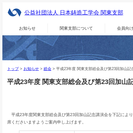
公益社団法人 日本鋳造工学会 関東支部
お知らせ
関東支部について
会員向
トップ
>
お知らせ
>
総会
>
平成23年度 関東支部総会及び第23回加山記
平成23年度 関東支部総会及び第23回加山
平成23年度関東支部総会及び第23回加山記念講演会を下記によ
席くださいますようご案内申し上げます。