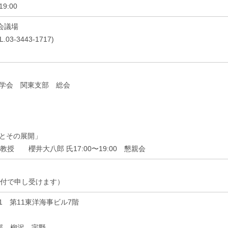
9:00
会議場
03-3443-1717)
工学会 関東支部 総会
物とその展開」
授 櫻井大八郎 氏17:00〜19:00 懇親会
受付で申し受けます）
5-11 第11東洋海事ビル7階
部 柳沢、宇野