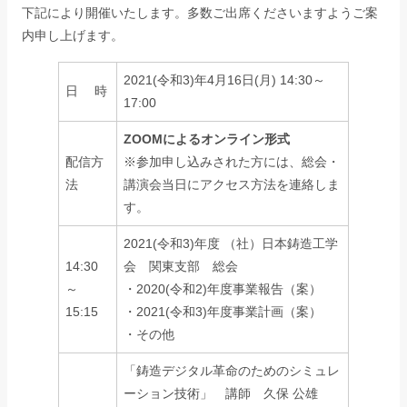
下記により開催いたします。多数ご出席くださいますようご案
内申し上げます。
2021(令和3)年4月16日(月) 14:30～
日 時
17:00
ZOOMによるオンライン形式
配信方
※参加申し込みされた方には、総会・
法
講演会当日にアクセス方法を連絡しま
す。
2021(令和3)年度 （社）日本鋳造工学
14:30
会 関東支部 総会
～
・2020(令和2)年度事業報告（案）
15:15
・2021(令和3)年度事業計画（案）
・その他
「鋳造デジタル革命のためのシミュレ
ーション技術」 講師 久保 公雄