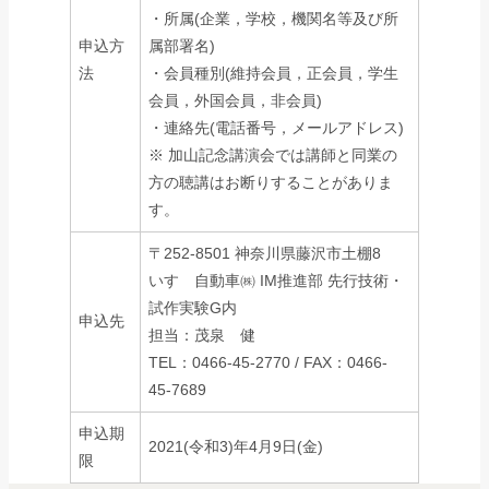
・所属(企業，学校，機関名等及び所
申込方
属部署名)
法
・会員種別(維持会員，正会員，学生
会員，外国会員，非会員)
・連絡先(電話番号，メールアドレス)
※ 加山記念講演会では講師と同業の
方の聴講はお断りすることがありま
す。
〒252-8501 神奈川県藤沢市土棚8
いすゞ自動車㈱ IM推進部 先行技術・
試作実験G内
申込先
担当：茂泉 健
TEL：0466-45-2770 / FAX：0466-
45-7689
申込期
2021(令和3)年4月9日(金)
限