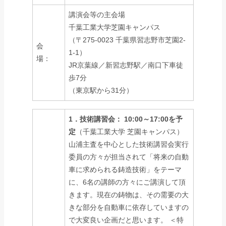
講演会等の主会場
千葉工業大学芝園キャンパス
（〒275-0023 千葉県習志野市芝園2-
会
1-1）
場：
JR京葉線／新習志野駅／南口下車徒
歩7分
（東京駅から31分）
1．技術講習会： 10:00～17:00を予
定
（千葉工業大学 芝園キャンパス）
山浦主査を中心とした技術講習会実行
委員の方々が担当されて「将来の自動
車に求められる鋳造技術」をテーマ
に、6名の講師の方々にご講演して頂
きます。現在の鋳物は、その需要の大
きな部分を自動車に依存していますの
で大変良い企画だと思います。 ＜特