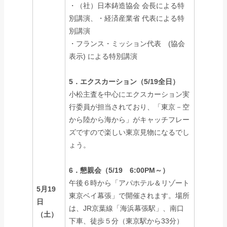
・（社）日本鋳造協会 会長による特
別講演、・経済産業省 代表による特
別講演
・フランス・ミッション代表 (協会
表示) による特別講演
5．エクスカーション（5/19全日）
小松主査を中心にエクスカーション実
行委員が担当されており、「東京－空
から陸から海から」がキャッチフレー
ズですので楽しい東京見物になるでし
ょう。
6．懇親会（5/19 6:00PM～）
午後６時から「アパホテル＆リゾート
5月19
東京ベイ幕張」で開催されます。場所
日
は、JR京葉線「海浜幕張駅」、南口
（土）
下車、徒歩５分（東京駅から33分）