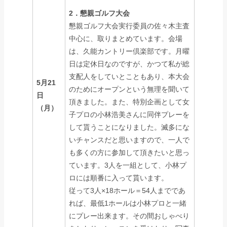
2．懇親ゴルフ大会
懇親ゴルフ大会実行委員の佐々木主査
中心に、取りまとめています。会場
は、久能カントリー倶楽部です。月曜
日は定休日なのですが、かつて私が総
支配人をしていとこともあり、本大会
5月21
のためにオープンという無理を聞いて
日
頂きました。また、特別企画として女
（月）
子プロの小林浩美さんに同伴プレーを
して貰うことになりました。滅多にな
いチャンスだと思いますので、一人で
も多くの方に参加して頂きたいと思っ
ています。3人を一組として、小林プ
ロには順番に入って貰います。
従って3人×18ホール＝54人までであ
れば、最低1ホールは小林プロと一緒
にプレー出来ます。その間おしゃべり