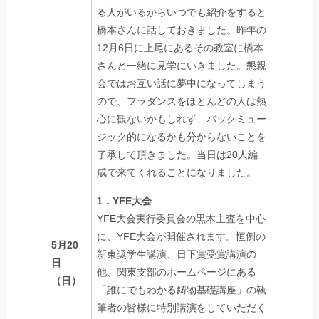
る人がいるからいつでも紹介をすると
橋本さんに話しておきました。昨年の
12月6日に上尾にあるその教室に橋本
さんと一緒に見学にいきました。懇親
会ではお互い話に夢中になってしまう
ので、フラダンスをほとんどの人は熱
心に観ないかもしれず、バックミュー
ジック的になるかも分からないことを
了承して頂きました。当日は20人編
成で来てくれることになりました。
1．YFE
大会
YFE大会実行委員会の黒木主査を中心
に、YFE大会が開催されます。恒例の
5月20
新東奨学生講演、日下賞受賞講演の
日
他、関東支部のホームページにある
（日）
「誰にでもわかる鋳物基礎講座」の執
筆者の皆様に特別講演をしていただく