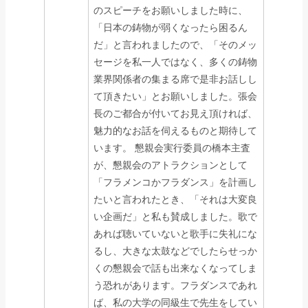
のスピーチをお願いしました時に、
「日本の鋳物が弱くなったら困るん
だ」と言われましたので、「そのメッ
セージを私一人ではなく、多くの鋳物
業界関係者の集まる席で是非お話しし
て頂きたい」とお願いしました。張会
長のご都合が付いてお見え頂ければ、
魅力的なお話を伺えるものと期待して
います。 懇親会実行委員の橋本主査
が、懇親会のアトラクションとして
「フラメンコかフラダンス」を計画し
たいと言われたとき、「それは大変良
い企画だ」と私も賛成しました。歌で
あれば聴いていないと歌手に失礼にな
るし、大きな太鼓などでしたらせっか
くの懇親会で話も出来なくなってしま
う恐れがあります。フラダンスであれ
ば、私の大学の同級生で先生をしてい