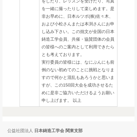
をしたり、レッスンを受けたり、写真
を一緒に撮ったりして楽しめます。是
非お早めに、日本ルツボ(株)佐々木、
および小松さんまたは本渕さんにお申
し込み下さい。この拙文が全国の日本
鋳造工学会員、共催・協賛団体の会員
の皆様へのご案内として利用できたら
とも考えております。
実行委員の皆様には、なにぶんにも前
例のない初めてのことに挑戦となりま
すので何かと混乱もあろうかと思いま
すが、この150回大会を成功させるた
めに是非ご協力いただけるようお願い
申し上げます。 以上
公益社団法人
日本鋳造工学会 関東支部