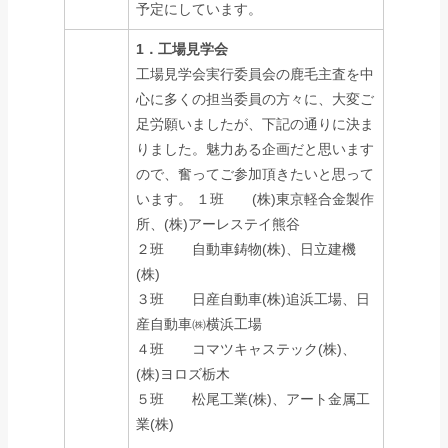
予定にしています。
1．工場見学会
工場見学会実行委員会の鹿毛主査を中
心に多くの担当委員の方々に、大変ご
足労願いましたが、下記の通りに決ま
りました。魅力ある企画だと思います
ので、奮ってご参加頂きたいと思って
います。 １班 (株)東京軽合金製作
所、(株)アーレステイ熊谷
２班 自動車鋳物(株)、日立建機
(株)
３班 日産自動車(株)追浜工場、日
産自動車㈱横浜工場
４班 コマツキャステック(株)、
(株)ヨロズ栃木
５班 松尾工業(株)、アート金属工
業(株)