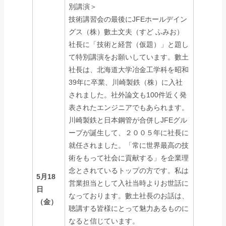
別講演＞
技術講習会の最後にJFEホールデイン
グス（株）數土文夫（すど ふみお）
社長に「技術と経営（仮題）」と題し
て特別講演をお願いしています。數土
社長は、北海道大学冶金工学科を昭和
39年に卒業、川崎製鉄（株）に入社
されました。社外論文も100件近く発
表されたエンジニアでもあられます。
川崎製鉄と日本鋼管が合併しJFEグル
ープが誕生して、２００５年に社長に
就任されました。「常に世界最高の技
術をもって社会に貢献する」を企業理
念とされているトップの方です。私は
5月18
営業担当として入社当時よりお世話に
日
なっております。數土社長のお話は、
（金）
聴講する皆様にとって魅力あるものに
なると信じています。