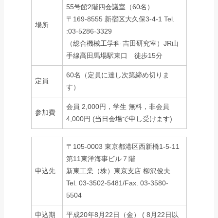
55号館2階四会議室（60名）
〒169-8555 新宿区大久保3-4-1 Tel.
場所
:03-5286-3329
（総合機械工学科 吉田研究室）JR山
手線高田馬場駅東口 徒歩15分
60名（定員に達し次第締め切りま
定員
す）
会員 2,000円，学生 無料，非会員
参加費
4,000円 (当日会場で申し受けます)
〒105-0003 東京都港区西新橋1-5-11
第11東洋海事ビル７階
申込先
新東工業（株）東京支店 柳沢俊夫
Tel. 03-3502-5481/Fax. 03-3580-
5504
申込期
平成20年8月22日（金） ( 8月22日以