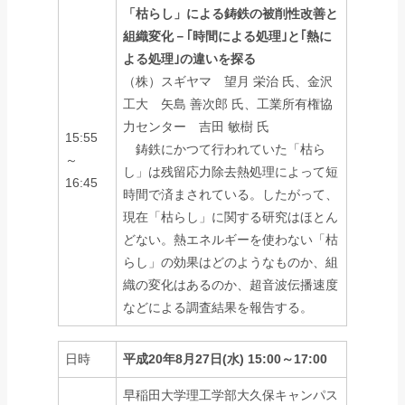
「枯らし」による鋳鉄の被削性改善と
組織変化－｢時間による処理｣と｢熱に
よる処理｣の違いを探る
（株）スギヤマ 望月 栄治 氏、金沢
工大 矢島 善次郎 氏、工業所有権協
力センター 吉田 敏樹 氏
15:55
鋳鉄にかつて行われていた「枯ら
～
し」は残留応力除去熱処理によって短
16:45
時間で済まされている。したがって、
現在「枯らし」に関する研究はほとん
どない。熱エネルギーを使わない「枯
らし」の効果はどのようなものか、組
織の変化はあるのか、超音波伝播速度
などによる調査結果を報告する。
日時
平成20年8月27日(水) 15:00～17:00
早稲田大学理工学部大久保キャンパス