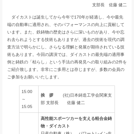
支部長 佐藤 健二
ダイカストは誕生してから今年で170年が経過し、今や最先
端の自動車に適用され、そのパフォーマンスの向上に貢献して
います。また、鉄鋳物の歴史はさらに深いものがあり、今や忘
れ去られようとする技術もありますが、過去の技術を現代の調
査方法で明らかにし、さらなる理解と発展が期待されている技
術もあります。今回の講演では、ダイカストの最先端の適用事
例と鋳鉄の「枯らし」という手法の再発見への取り組みの2件を
ご紹介致します。非常にご多用とは存じますが、多数の会員の
ご参加をお願いいたします。
15:00
挨 拶
(社)日本鋳造工学会関東支
～
部 支部長 佐藤 健二
15:05
高性能スポーツカーを支える軽合金鋳
物・ダイカスト
日産自動車（株） パワートレイン生